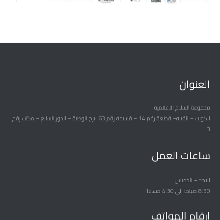
العنوان
مجموعة السلام الاعلامية
الكويت – القبلة– قطعة رقم 14 – قسيمة رقم 63 برج الوطية – الدور السابع – مكتب رقم
3
ساعات العمل
الاحد – الخميس
8:30 صباحا الى 4:30 مساءا
ارقام الهواتف