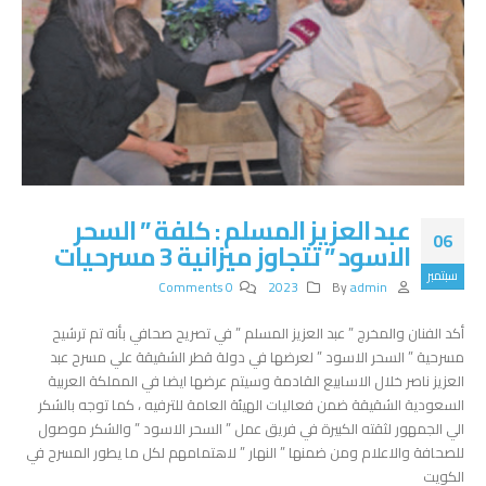
عبد العزيز المسلم : كلفة ” السحر
06
الاسود ” تتجاوز ميزانية 3 مسرحيات
سبتمبر
0 Comments
2023
By
admin
أكد الفنان والمخرج ” عبد العزيز المسلم ” في تصريح صحافي بأنه تم ترشيح
مسرحية ” السحر الاسود ” لعرضها في دولة قطر الشقيقة علي مسرح عبد
العزيز ناصر خلال الاسابيع القادمة وسيتم عرضها ايضا في المملكة العربية
السعودية الشقيقة ضمن فعاليات الهيئة العامة للترفيه ، كما توجه بالشكر
الي الجمهور لثقته الكبيرة في فريق عمل ” السحر الاسود ” والشكر موصول
للصحافة والاعلام ومن ضمنها ” النهار ” لاهتمامهم لكل ما يطور المسرح في
الكويت