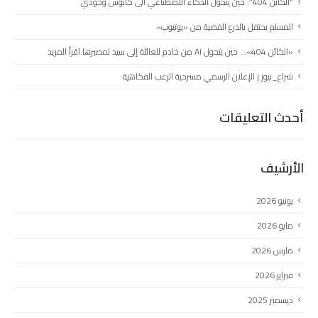
“الكائن 404”: حين يتحول الذكاء الاصطناعي الى كابوس وجودي
المسلم يحتفل بالدرع الفضية من «يوتيوب»
«الكائن 404»… حين يتحول AI من خادم للعائلة إلى سيد لمصيرها اقرأ المزيد
شراع_نيوز | الإعلان الرسمي مسرحية الرعب الفكاهية
أحدث التعليقات
الأرشيف
يونيو 2026
مايو 2026
مارس 2026
فبراير 2026
ديسمبر 2025