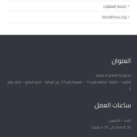
خلاصة التعليقات
WordPress.org
العنوان
مجموعة السلام الاعلامية
الكويت – القبلة– قطعة رقم 14 – قسيمة رقم 63 برج الوطية – الدور السابع – مكتب رقم
3
ساعات العمل
الاحد – الخميس
8:30 صباحا الى 4:30 مساءا