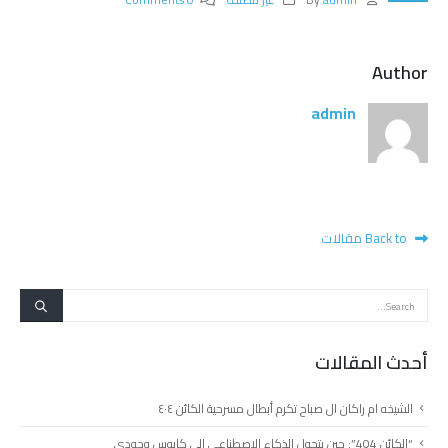
Author
admin
Back to مقالات
أحدث المقالات
الشيخه ام راكان ال صباح تكرم أبطال مسرحية الكائن ٤٠٤
“الكائن 404”: حين يتحول الذكاء الاصطناعي الى كابوس وجودي