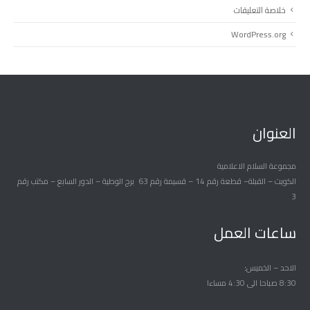
خلاصة التعليقات
WordPress.org
العنوان
مجموعة السلام الاعلامية
الكويت – القبلة– قطعة رقم 14 – قسيمة رقم 63 برج الوطية – الدور السابع – مكتب رقم
3
ساعات العمل
الاحد – الخميس
8:30 صباحا الى 4:30 مساءا