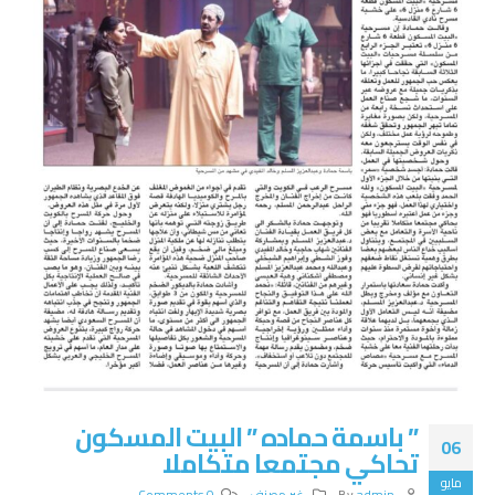
” باسمة حماده ” البيت المسكون
06
تحاكي مجتمعا متكاملا
مايو
admin
By
غير مصنف
0 Comments