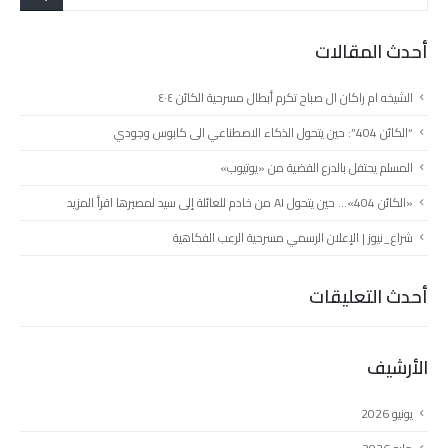
أحدث المقالات
الشيخه ام راكان ال صباح تكرم أبطال مسرحية الكائن ٤٠٤
“الكائن 404”: حين يتحول الذكاء الاصطناعي الى كابوس وجودي
المسلم يحتفل بالدرع الفضية من «يوتيوب»
«الكائن 404»… حين يتحول AI من خادم للعائلة إلى سيد لمصيرها اقرأ المزيد
شراع_نيوز | الإعلان الرسمي مسرحية الرعب الفكاهية
أحدث التعليقات
الأرشيف
يونيو 2026