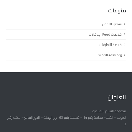
منوعات
تسجيل الدخول
خلاصات Feed الإدخالات
خلاصة التعليقات
WordPress.org
العنوان
مجموعة السلام الاعلامية
الكويت – القبلة– قطعة رقم 14 – قسيمة رقم 63 برج الوطية – الدور السابع – مكتب رقم
3