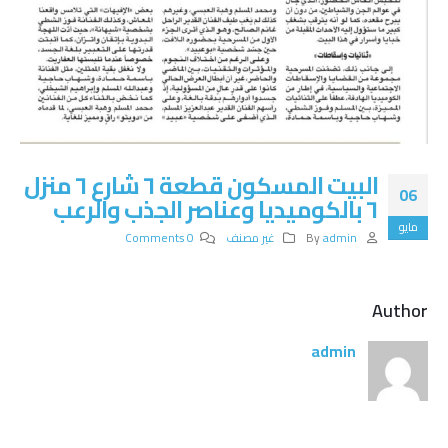
البيت المسكون قطعة ٦ شارع ٦ منزل
06
٦ بالكوميديا وعناصر الجذب والرعب
مايو
admin
By
غير مصنف
0 Comments
Author
admin