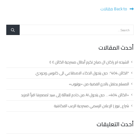
Back to مقالات
أحدث المقالات
الشيخه ام راكان ال صباح تكرم أبطال مسرحية الكائن ٤٠٤
“الكائن 404”: حين يتحول الذكاء الاصطناعي الى كابوس وجودي
المسلم يحتفل بالدرع الفضية من «يوتيوب»
«الكائن 404»… حين يتحول AI من خادم للعائلة إلى سيد لمصيرها اقرأ المزيد
شراع_نيوز | الإعلان الرسمي مسرحية الرعب الفكاهية
أحدث التعليقات